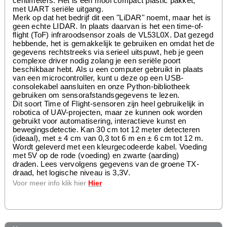
centimeters.
Het is een mooi compact plastic pakket,
met
UART
seriële uitgang.
Merk op dat het bedrijf dit een "LiDAR" noemt, maar het is
geen echte LIDAR.
In plaats daarvan is het een time-of-
flight (ToF) infraroodsensor zoals de VL53L0X.
Dat gezegd
hebbende, het is gemakkelijk te gebruiken en omdat het de
gegevens rechtstreeks via serieel uitspuwt, heb je geen
complexe driver nodig zolang je een seriële poort
beschikbaar hebt.
Als u een computer gebruikt in plaats
van een microcontroller, kunt u deze op een USB-
consolekabel aansluiten en onze Python-bibliotheek
gebruiken om sensorafstandsgegevens te lezen.
Dit soort Time of Flight-sensoren zijn heel gebruikelijk in
robotica of UAV-projecten, maar ze kunnen ook worden
gebruikt voor automatisering, interactieve kunst en
bewegingsdetectie.
Kan 30 cm tot 12 meter detecteren
(ideaal), met ± 4 cm van 0,3 tot 6 m en ± 6 cm tot 12 m.
Wordt geleverd met een kleurgecodeerde kabel.
Voeding
met 5V op de rode (voeding) en zwarte (aarding)
draden.
Lees vervolgens gegevens van de groene TX-
draad, het logische niveau is 3,3V.
Voor meer info klik hier
Hier