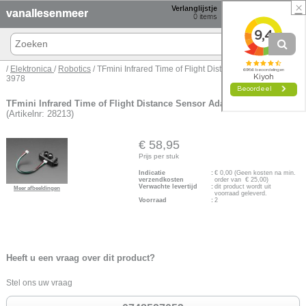
×
Verlanglijstje
Winkelmand
vanallesenmeer
0
items
0 items € 0,00
/
Elektronica
/
Robotics
/ TFmini Infrared Time of Flight Distance Sensor Adafruit
3978
TFmini Infrared Time of Flight Distance Sensor Adafruit 3978
(Artikelnr: 28213)
€ 58,95
Prijs per stuk
Indicatie
:
€
0,00
(Geen kosten na min.
verzendkosten
order van € 25,00)
Verwachte levertijd
:
dit product wordt uit
Meer afbeeldingen
voorraad geleverd.
Voorraad
:
2
Heeft u een vraag over dit product?
Stel ons uw vraag