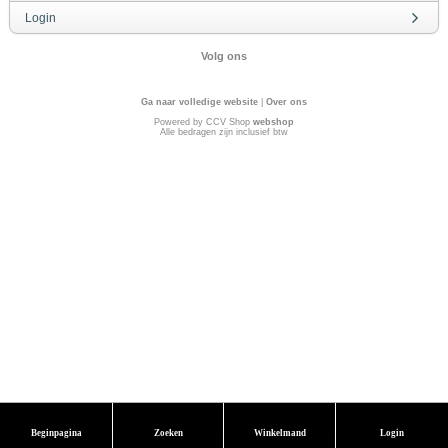
Login
Volg ons
Ga naar volledige website
|
Over ons
Powered by CCV Shop
webshop
Alle bedragen zijn inclusief btw
Beginpagina
Zoeken
Winkelmand
Login