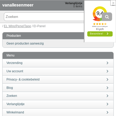
×
Verlanglijstje
Winkelmand
vanallesenmeer
0
items
0 items € 0,00
/
EL Wire/PenelTape
/ El-Panel
Producten
Geen producten aanwezig
Menu
Verzending
Uw account
Privacy- & cookiebeleid
Blog
Zoeken
Verlanglijstje
Winkelmand