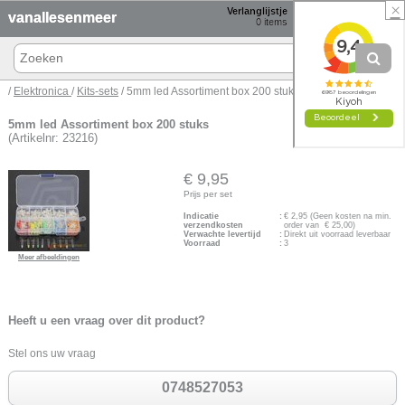
×
Verlanglijstje
Winkelmand
vanallesenmeer
0
items
0 items € 0,00
/
Elektronica
/
Kits-sets
/ 5mm led Assortiment box 200 stuks
5mm led Assortiment box 200 stuks
(Artikelnr: 23216)
€ 9,95
Prijs per set
Indicatie
:
€
2,95
(Geen kosten na min.
verzendkosten
order van € 25,00)
Verwachte levertijd
:
Direkt uit voorraad leverbaar
Voorraad
:
3
Meer afbeeldingen
Heeft u een vraag over dit product?
Stel ons uw vraag
0748527053