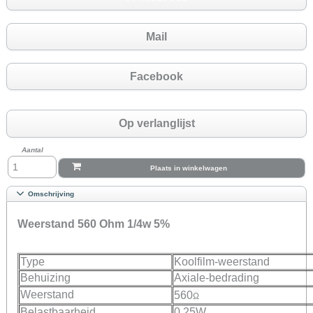
Mail
Facebook
Op verlanglijst
Aantal
Plaats in winkelwagen
Omschrijving
Weerstand 560 Ohm 1/4w 5%
Type
Koolfilm-weerstand
Behuizing
Axiale-bedrading
Weerstand
560
Ω
Belastbaarheid
0.25W