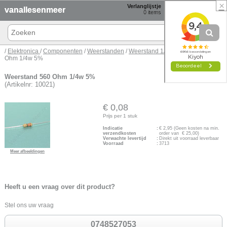
×
Verlanglijstje
Winkelmand
vanallesenmeer
0
items
0 items € 0,00
/
Elektronica
/
Componenten
/
Weerstanden
/
Weerstand 1/4w
/ Weerstand 560
Ohm 1/4w 5%
Weerstand 560 Ohm 1/4w 5%
(Artikelnr: 10021)
€ 0,08
Prijs per 1 stuk
Indicatie
:
€
2,95
(Geen kosten na min.
verzendkosten
order van € 25,00)
Verwachte levertijd
:
Direkt uit voorraad leverbaar
Voorraad
:
3713
Meer afbeeldingen
Heeft u een vraag over dit product?
Stel ons uw vraag
0748527053