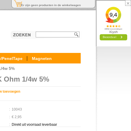
×
Er zijn geen producten in de winkelwagen
e/PenelTape
Magneten
1/4w 5%
K Ohm 1/4w 5%
w toevoegen
:
10043
:
€ 2,95
:
Direkt uit voorraad leverbaar