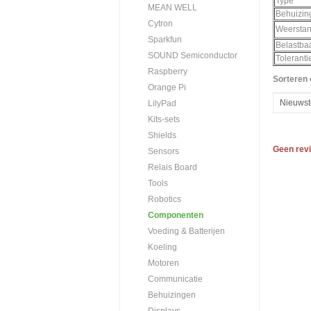
Type
MEAN WELL
Behuizin
Cytron
Weersta
Sparkfun
Belastba
SOUND Semiconductor
Toleranti
Raspberry
Sorteren 
Orange Pi
LilyPad
Kits-sets
Shields
Geen rev
Sensors
Relais Board
Tools
Robotics
Componenten
Voeding & Batterijen
Koeling
Motoren
Communicatie
Behuizingen