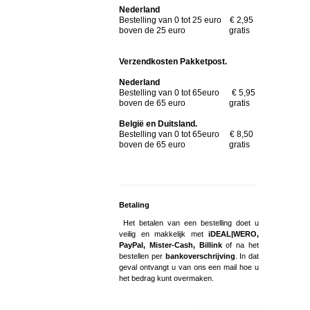
Nederland
Bestelling van 0 tot 25 euro € 2,95
boven de 25 euro gratis
Verzendkosten Pakketpost.
Nederland
Bestelling van 0 tot 65euro € 5,95
boven de 65 euro gratis
België en Duitsland.
Bestelling van 0 tot 65euro € 8,50
boven de 65 euro gratis
Betaling
Het betalen van een bestelling doet u
veilig en makkelijk met
iDEAL|WERO,
PayPal, Mister-Cash, Billink
of na het
bestellen per
bankoverschrijving
. In dat
geval ontvangt u van ons een mail hoe u
het bedrag kunt overmaken.