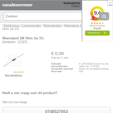
×
Verlanglijstje
Winkelmand
vanallesenmeer
0
items
0 items € 0,00
/
Elektronica
/
Componenten
/
Weerstanden
/
Weerstand 1w
/ Weerstand 1M
Ohm 1w 1%
Weerstand 1M Ohm 1w 1%
(Artikelnr: 12197)
€ 0,09
Prijs per 1 stuk
Indicatie
:
€
2,95
(Geen kosten na min.
verzendkosten
order van € 25,00)
Verwachte levertijd
:
Direkt uit voorraad leverbaar
Voorraad
:
424
Meer afbeeldingen
Heeft u een vraag over dit product?
Stel ons uw vraag
0748527053