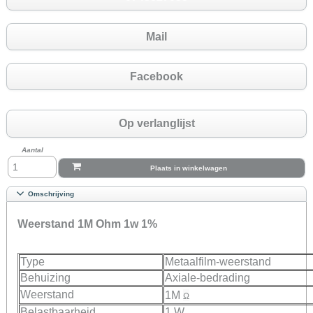
Mail
Facebook
Op verlanglijst
Aantal
Plaats in winkelwagen
Omschrijving
Weerstand 1M Ohm 1w 1%
Type
Metaalfilm-weerstand
Behuizing
Axiale-bedrading
Weerstand
1M
Ω
Belastbaarheid
1 W