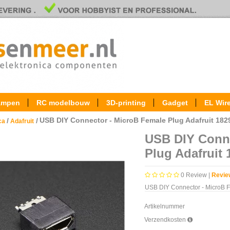
ampen
RC modelbouw
3D-printing
Gadget
EL Wir
USB DIY Connector - MicroB Female Plug Adafruit 182
/
/
ica
Adafruit
USB DIY Conne
Plug Adafruit 
0
Review |
Revie
USB DIY Connector - MicroB F
Artikelnummer
Verzendkosten