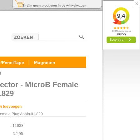
×
Er zijn geen producten in de winkelwagen
e/PenelTape
Magneten
9
ctor - MicroB Female
1829
w toevoegen
emale Plug Adafruit 1829
:
11638
:
€ 2,95