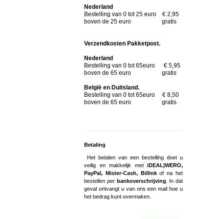
Nederland
Bestelling van 0 tot 25 euro € 2,95
boven de 25 euro gratis
Verzendkosten Pakketpost.
Nederland
Bestelling van 0 tot 65euro € 5,95
boven de 65 euro gratis
België en Duitsland.
Bestelling van 0 tot 65euro € 8,50
boven de 65 euro gratis
Betaling
Het betalen van een bestelling doet u
veilig en makkelijk met
iDEAL|WERO,
PayPal, Mister-Cash, Billink
of na het
bestellen per
bankoverschrijving
. In dat
geval ontvangt u van ons een mail hoe u
het bedrag kunt overmaken.