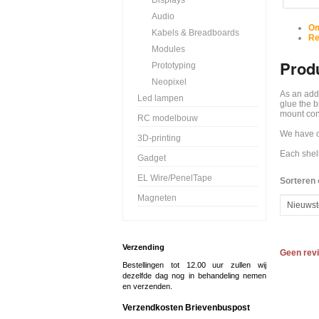
Displays
Audio
Om
Kabels & Breadboards
Re
Modules
Produ
Prototyping
Neopixel
As an addi
Led lampen
glue the b
mount con
RC modelbouw
We have o
3D-printing
Each shell
Gadget
EL Wire/PenelTape
Sorteren 
Magneten
Verzending
Geen rev
Bestellingen tot 12.00 uur zullen wij
dezelfde dag nog in behandeling nemen
en verzenden.
Verzendkosten Brievenbuspost