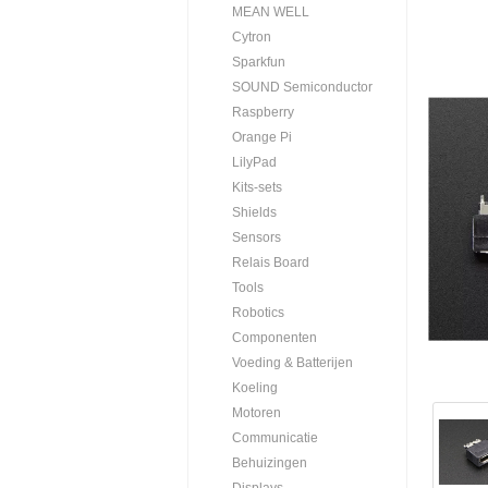
MEAN WELL
Cytron
Sparkfun
SOUND Semiconductor
Raspberry
Orange Pi
LilyPad
Kits-sets
Shields
Sensors
Relais Board
Tools
Robotics
Componenten
Voeding & Batterijen
Koeling
Motoren
Communicatie
Behuizingen