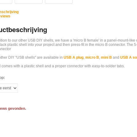
schrijving
views
ctbeschrijving
tion to our other USB DIY shells, we have a 'micro B female' in a panel-mount-like 
lack plastic shell into your project and then press-fit in the micro B connector. The 
nector
ther DIY "USB shells" are available in
USB A plug
,
micro B
,
mini B
and
USB A so
 comes with a plastic shell and a proper connector with easy-to-solder tabs.
op:
iews gevonden.