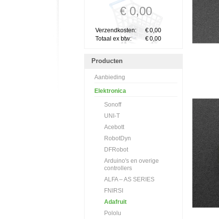
€ 0,00
Verzendkosten:
€
0,00
Totaal ex btw:
€
0,00
Producten
Aanbieding
Elektronica
Sonoff
UNI-T
Acebott
RobotDyn
DFRobot
Arduino's en overige
controllers
ALFA – AS SERIES
FNIRSI
Adafruit
Pololu