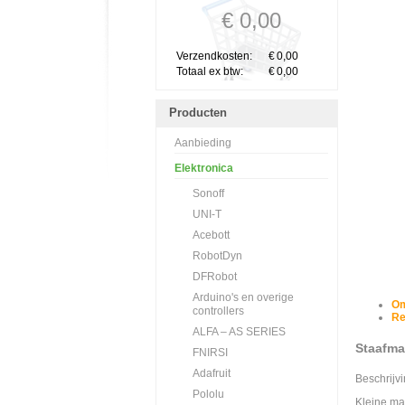
€ 0,00
Verzendkosten:
€
0,00
Totaal ex btw:
€
0,00
Producten
Aanbieding
Elektronica
Sonoff
UNI-T
Acebott
RobotDyn
DFRobot
Arduino's en overige
Om
controllers
Re
ALFA – AS SERIES
Staafm
FNIRSI
Adafruit
Beschrijv
Pololu
Kleine ma