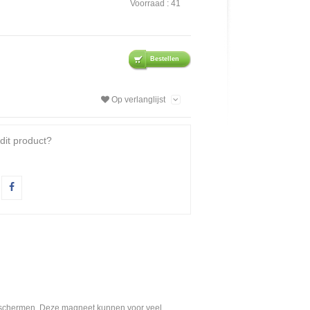
Voorraad :
41
Bestellen
Op verlanglijst
dit product?
eschermen. Deze magneet kunnen voor veel