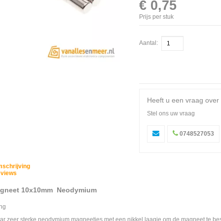
€ 0,75
Prijs per stuk
Aantal:
Heeft u een vraag over 
Stel ons uw vraag
0748527053
schrijving
views
agneet 10x10mm Neodymium
ing
ar zeer sterke neodymium magneetjes met een nikkel laagje om de magneet te b