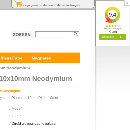
×
Er zijn geen producten in de winkelwagen
e/PenelTape
Magneten
0mm Neodymium
 10x10mm Neodymium
w toevoegen
ymium Diameter: 10mm Dikte: 10mm
:
M0024
:
€ 2,95
:
Direkt uit voorraad leverbaar