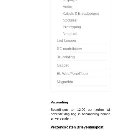
Displays
Audio
Kabels & Breadboards
Modules
Prototyping
Neopixel
Led lampen
RC modelbouw
3D-printing
Gadget
EL Wire/PenelTape
Magneten
Verzending
Bestellingen tot 12.00 uur zullen wij
dezelfde dag nog in behandeling nemen
en verzenden.
Verzendkosten Brievenbuspost