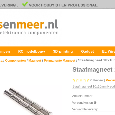
ampen
RC modelbouw
3D-printing
Gadget
EL Wir
Staafmagneet 10x1
/
/
/
/
ica
Componenten
Magneet
Permanente Magneet
Staafmagneet
0
Review |
Revie
Staafmagneet 10x10mm Neod
Artikelnummer
Verzendkosten
Verwachte levertijd