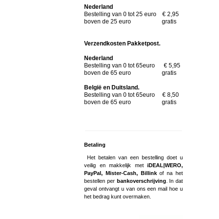
Nederland
Bestelling van 0 tot 25 euro € 2,95
boven de 25 euro gratis
Verzendkosten Pakketpost.
Nederland
Bestelling van 0 tot 65euro € 5,95
boven de 65 euro gratis
België en Duitsland.
Bestelling van 0 tot 65euro € 8,50
boven de 65 euro gratis
Betaling
Het betalen van een bestelling doet u
veilig en makkelijk met
iDEAL|WERO,
PayPal, Mister-Cash, Billink
of na het
bestellen per
bankoverschrijving
. In dat
geval ontvangt u van ons een mail hoe u
het bedrag kunt overmaken.