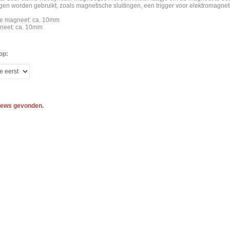
gen worden gebruikt, zoals magnetische sluitingen, een trigger voor elektromagne
e magneet: ca. 10mm
neet: ca. 10mm
op:
iews gevonden.