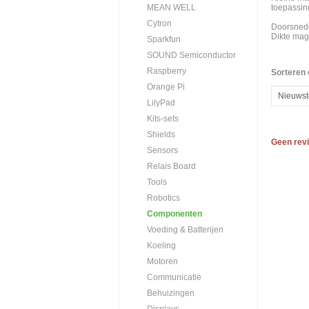
toepassin
MEAN WELL
Cytron
Doorsned
Dikte mag
Sparkfun
SOUND Semiconductor
Raspberry
Sorteren 
Orange Pi
LilyPad
Kits-sets
Shields
Geen rev
Sensors
Relais Board
Tools
Robotics
Componenten
Voeding & Batterijen
Koeling
Motoren
Communicatie
Behuizingen