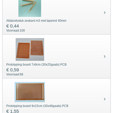
Afstandsstuk zeskant m3 met tapeind 40mm
€ 0,44
Voorraad:
100
Prototyping board 7x9cm (30x25gaats) PCB
€ 0,59
Voorraad:
68
Prototyping board 9x15cm (30x48gaats) PCB
€ 1,55