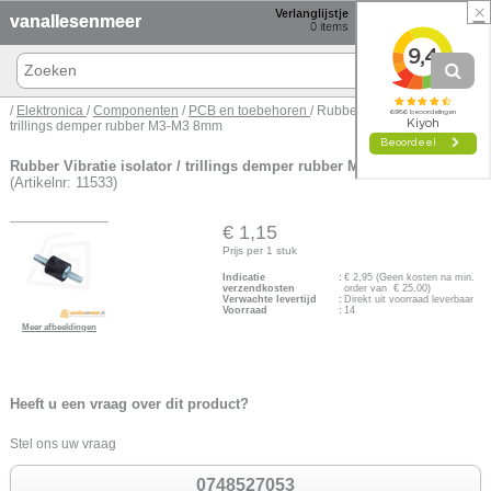
×
Verlanglijstje
Winkelmand
vanallesenmeer
0
items
0 items € 0,00
/
Elektronica
/
Componenten
/
PCB en toebehoren
/ Rubber Vibratie isolator /
trillings demper rubber M3-M3 8mm
Rubber Vibratie isolator / trillings demper rubber M3-M3 8mm
(Artikelnr: 11533)
€ 1,15
Prijs per 1 stuk
Indicatie
:
€
2,95
(Geen kosten na min.
verzendkosten
order van € 25,00)
Verwachte levertijd
:
Direkt uit voorraad leverbaar
Voorraad
:
14
Meer afbeeldingen
Heeft u een vraag over dit product?
Stel ons uw vraag
0748527053