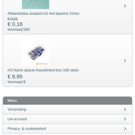
Afstandsstuk zeskant m3 met tapeind 15mm
€ 0,22
€ 0,18
Voorraad:
568
m3 Nylon spacer Assortiment box 160 stuks
€ 8,95
Voorraad:
9
Menu
Verzending
Uw account
Privacy- & cookiebeleid