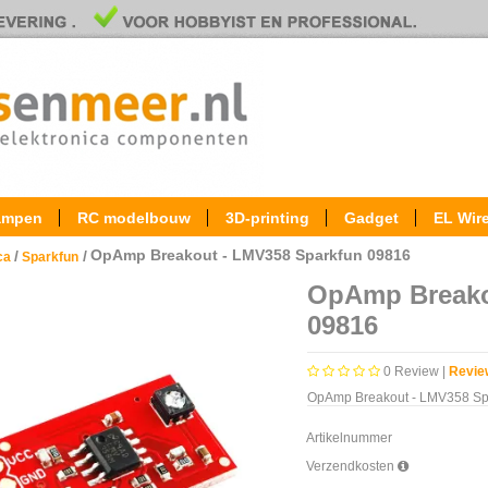
ampen
RC modelbouw
3D-printing
Gadget
EL Wir
OpAmp Breakout - LMV358 Sparkfun 09816
/
/
ica
Sparkfun
OpAmp Breako
09816
0
Review |
Revie
OpAmp Breakout - LMV358 Sp
Artikelnummer
Verzendkosten