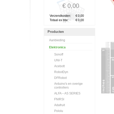
€ 0,00
Verzendkosten:
€
0,00
Totaal ex btw:
€
0,00
Producten
Aanbieding
Elektronica
Sonoff
UNI-T
Acebott
RobotDyn
DFRobot
Arduino's en overige
controllers
ALFA – AS SERIES
FNIRSI
Adafruit
Pololu