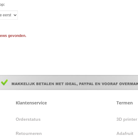
op:
iews gevonden.
Klantenservice
Termen
Orderstatus
3D printe
Retourneren
Adafruit