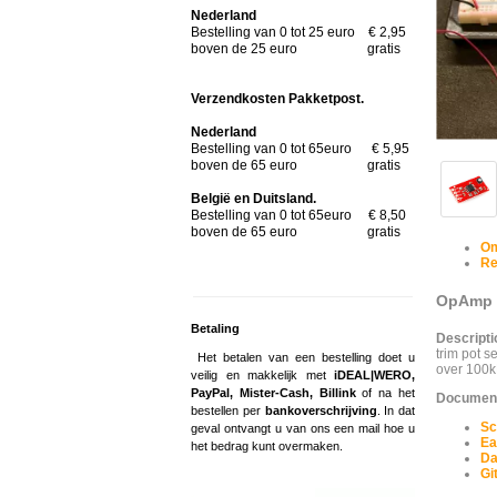
Nederland
Bestelling van 0 tot 25 euro € 2,95
boven de 25 euro gratis
Verzendkosten Pakketpost.
Nederland
Bestelling van 0 tot 65euro € 5,95
boven de 65 euro gratis
België en Duitsland.
Bestelling van 0 tot 65euro € 8,50
boven de 65 euro gratis
Om
Re
OpAmp B
Betaling
Descripti
trim pot s
Het betalen van een bestelling doet u
over 100k
veilig en makkelijk met
iDEAL|WERO,
PayPal, Mister-Cash, Billink
of na het
Documen
bestellen per
bankoverschrijving
. In dat
Sc
geval ontvangt u van ons een mail hoe u
Ea
het bedrag kunt overmaken.
Da
Gi