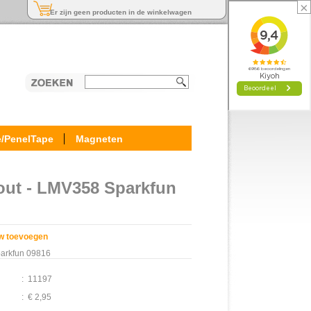
×
Er zijn geen producten in de winkelwagen
e/PenelTape
Magneten
ut - LMV358 Sparkfun
w toevoegen
arkfun 09816
:
11197
:
€ 2,95