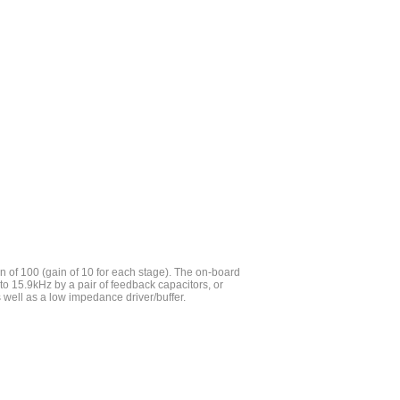
n of 100 (gain of 10 for each stage). The on-board
 to 15.9kHz by a pair of feedback capacitors, or
ll as a low impedance driver/buffer.