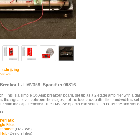
schrijving
views
reakout - LMV358 Sparkfun 09816
on:
This is a simple Op Amp breakout board, set up as a 2-stage amplifier with a gai
ets the signal level between the stages, not the feedback path. The bandwidth is set
Hz with the caps removed. The LMV358 opamp can source up to 160mA and works we
ts:
hematic
gle Files
tasheet
(LMV358)
tHub
(Design Files)