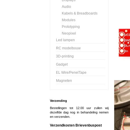
Displays
Audio
Kabels & Breadboards
Modules
Prototyping
Neopixel
Led lampen
RC modelbouw
3D-printing
Gadget
EL Wire/PenelTape
Magneten
Verzending
Bestellingen tot 12.00 uur zullen wij
dezelfde dag nog in behandeling nemen
en verzenden.
Verzendkosten Brievenbuspost