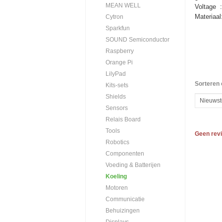
MEAN WELL
Voltage 
Materiaa
Cytron
Sparkfun
SOUND Semiconductor
Raspberry
Orange Pi
LilyPad
Sorteren 
Kits-sets
Shields
Sensors
Relais Board
Tools
Geen rev
Robotics
Componenten
Voeding & Batterijen
Koeling
Motoren
Communicatie
Behuizingen