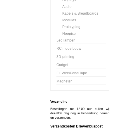
Displays
Audio
Kabels & Breadboards
Modules
Prototyping
Neopixel
Led lampen
RC modelbouw
3D-printing
Gadget
EL Wire/PenelTape
Magneten
Verzending
Bestellingen tot 12.00 uur zullen wij
dezelfde dag nog in behandeling nemen
en verzenden.
Verzendkosten Brievenbuspost