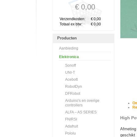
€ 0,00
Verzendkosten:
€
0,00
Totaal ex btw:
€
0,00
Producten
Aanbieding
Elektronica
Sonoff
UNI-T
Acebott
RobotDyn
DFRobot
Arduino's en overige
Om
controllers
Re
ALFA – AS SERIES
High Po
FNIRSI
Adafruit
Afmeting
Pololu
geschikt