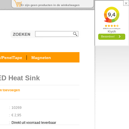
×
Er zijn geen producten in de winkelwagen
e/PenelTape
Magneten
D Heat Sink
w toevoegen
:
10269
:
€ 2,95
:
Direkt uit voorraad leverbaar