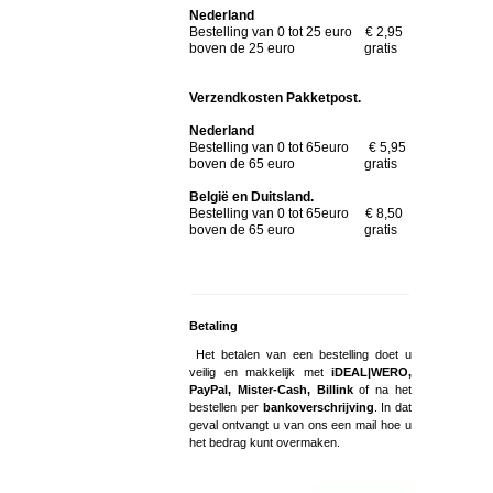
Nederland
Bestelling van 0 tot 25 euro € 2,95
boven de 25 euro gratis
Verzendkosten Pakketpost.
Nederland
Bestelling van 0 tot 65euro € 5,95
boven de 65 euro gratis
België en Duitsland.
Bestelling van 0 tot 65euro € 8,50
boven de 65 euro gratis
Betaling
Het betalen van een bestelling doet u
veilig en makkelijk met
iDEAL|WERO,
PayPal, Mister-Cash, Billink
of na het
bestellen per
bankoverschrijving
. In dat
geval ontvangt u van ons een mail hoe u
het bedrag kunt overmaken.