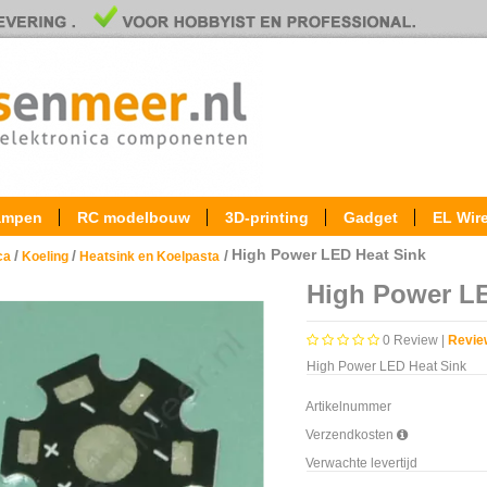
ampen
RC modelbouw
3D-printing
Gadget
EL Wir
High Power LED Heat Sink
/
/
/
ica
Koeling
Heatsink en Koelpasta
High Power LE
0
Review |
Revie
High Power LED Heat Sink
Artikelnummer
Verzendkosten
Verwachte levertijd