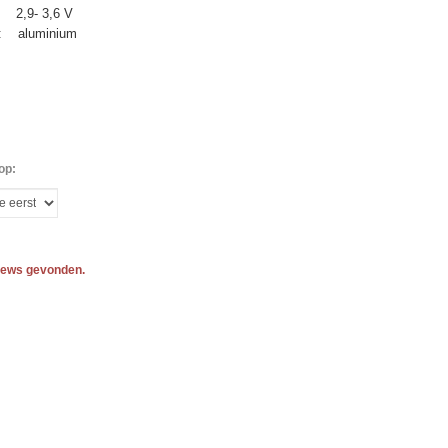
: 2,9- 3,6 V
l: aluminium
op:
iews gevonden.