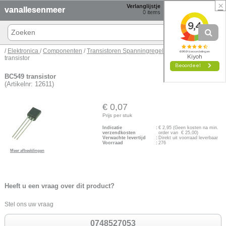
×
Verlanglijstje
Winkelmand
vanallesenmeer
0
items
0 items € 0,00
/
Elektronica
/
Componenten
/
Transistoren Spanningregelaars
/
TO-92
/ BC549
transistor
BC549 transistor
(Artikelnr: 12611)
€ 0,07
Prijs per stuk
Indicatie
:
€
2,95
(Geen kosten na min.
verzendkosten
order van € 25,00)
Verwachte levertijd
:
Direkt uit voorraad leverbaar
Voorraad
:
276
Meer afbeeldingen
Heeft u een vraag over dit product?
Stel ons uw vraag
0748527053