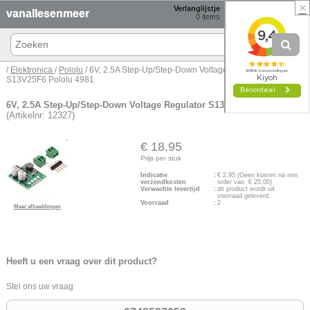
×
Verlanglijstje
Winkelmand
vanallesenmeer
0
items
0 items € 0,00
/
Elektronica
/
Pololu
/ 6V, 2.5A Step-Up/Step-Down Voltage Regulator
S13V25F6 Pololu 4981
6V, 2.5A Step-Up/Step-Down Voltage Regulator S13V25F6 Pololu 4981
(Artikelnr: 12327)
€ 18,95
Prijs per stuk
Indicatie
:
€
2,95
(Geen kosten na min.
verzendkosten
order van € 25,00)
Verwachte levertijd
:
dit product wordt uit
voorraad geleverd.
Voorraad
:
2
Meer afbeeldingen
Heeft u een vraag over dit product?
Stel ons uw vraag