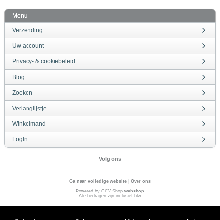
Menu
Verzending
Uw account
Privacy- & cookiebeleid
Blog
Zoeken
Verlanglijstje
Winkelmand
Login
Volg ons
Ga naar volledige website
|
Over ons
Powered by CCV Shop
webshop
Alle bedragen zijn inclusief btw