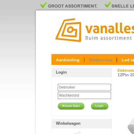
Aanbieding
Elektronica
Led l
Elektron
Login
12Pin 2
Nieuwe klant
Login
Winkelwagen