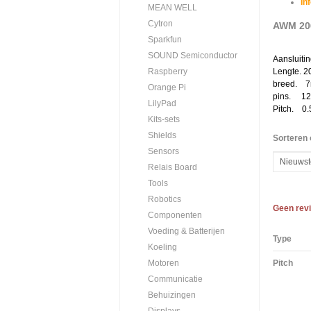
In
MEAN WELL
Cytron
AWM 206
Sparkfun
SOUND Semiconductor
Aansluitin
Lengte. 
Raspberry
breed. 
Orange Pi
pins. 12
LilyPad
Pitch. 0
Kits-sets
Shields
Sorteren 
Sensors
Relais Board
Tools
Robotics
Geen rev
Componenten
Voeding & Batterijen
Type
Koeling
Pitch
Motoren
Communicatie
Behuizingen