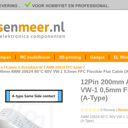
ampen
RC modelbouw
3D-printing
Gadget
EL Wir
/
/
/
ica
Kabels & Breadboards
AWM 20624 FFC kabel
00mm AWM 20624 80°C 60V VW-1 0,5mm FFC Flexible Flat Cable (
12Pin 200mm 
VW-1 0,5mm FF
(A-Type)
0
Review |
Revie
AWM 20624 80°C 60V VW-1 12P
(A-Type)