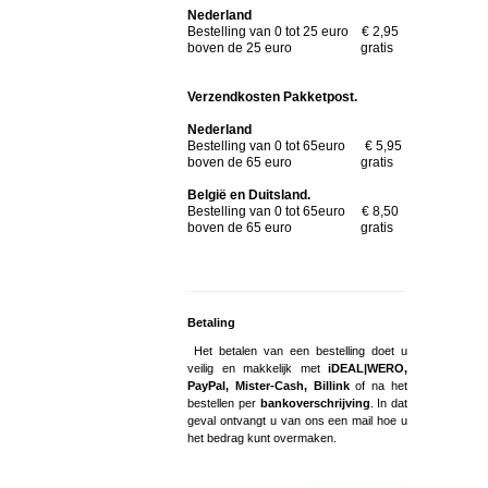
Nederland
Bestelling van 0 tot 25 euro € 2,95
boven de 25 euro gratis
Verzendkosten Pakketpost.
Nederland
Bestelling van 0 tot 65euro € 5,95
boven de 65 euro gratis
België en Duitsland.
Bestelling van 0 tot 65euro € 8,50
boven de 65 euro gratis
Betaling
Het betalen van een bestelling doet u
veilig en makkelijk met
iDEAL|WERO,
PayPal, Mister-Cash, Billink
of na het
bestellen per
bankoverschrijving
. In dat
geval ontvangt u van ons een mail hoe u
het bedrag kunt overmaken.