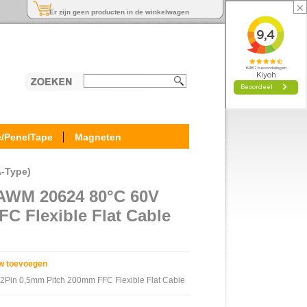
×
Er zijn geen producten in de winkelwagen
e/PenelTape
Magneten
A-Type)
AWM 20624 80°C 60V
C Flexible Flat Cable
w toevoegen
in 0,5mm Pitch 200mm FFC Flexible Flat Cable