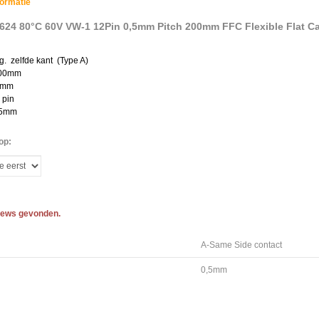
formatie
24 80°C 60V VW-1 12Pin 0,5mm Pitch 200mm FFC Flexible Flat Ca
g. zelfde kant (Type A)
200mm
7mm
 pin
.5mm
op:
iews gevonden.
A-Same Side contact
0,5mm