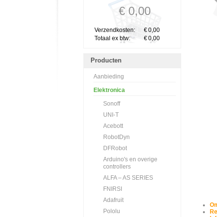
€ 0,00
Verzendkosten:
€
0,00
Totaal ex btw:
€
0,00
Producten
Aanbieding
Elektronica
Sonoff
UNI-T
Acebott
RobotDyn
DFRobot
Arduino's en overige
controllers
ALFA – AS SERIES
FNIRSI
Adafruit
Om
Pololu
Re