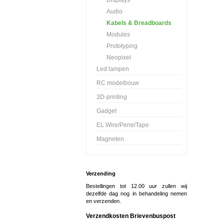
Displays
Audio
Kabels & Breadboards
Modules
Prototyping
Neopixel
Led lampen
RC modelbouw
3D-printing
Gadget
EL Wire/PenelTape
Magneten
Verzending
Bestellingen tot 12.00 uur zullen wij
dezelfde dag nog in behandeling nemen
en verzenden.
Verzendkosten Brievenbuspost